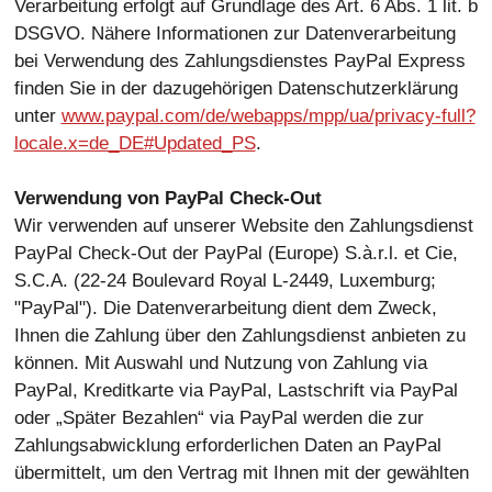
Verarbeitung erfolgt auf Grundlage des Art. 6 Abs. 1 lit. b
DSGVO. Nähere Informationen zur Datenverarbeitung
bei Verwendung des Zahlungsdienstes PayPal Express
finden Sie in der dazugehörigen Datenschutzerklärung
unter
www.paypal.com/de/webapps/mpp/ua/privacy-full?
locale.x=de_DE#Updated_PS
.
Verwendung von PayPal Check-Out
Wir verwenden auf unserer Website den Zahlungsdienst
PayPal Check-Out der PayPal (Europe) S.à.r.l. et Cie,
S.C.A. (22-24 Boulevard Royal L-2449, Luxemburg;
"PayPal"). Die Datenverarbeitung dient dem Zweck,
Ihnen die Zahlung über den Zahlungsdienst anbieten zu
können. Mit Auswahl und Nutzung von Zahlung via
PayPal, Kreditkarte via PayPal, Lastschrift via PayPal
oder „Später Bezahlen“ via PayPal werden die zur
Zahlungsabwicklung erforderlichen Daten an PayPal
übermittelt, um den Vertrag mit Ihnen mit der gewählten